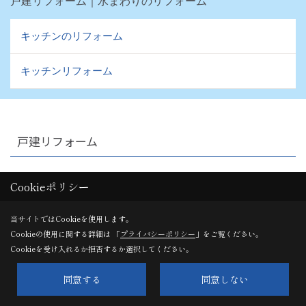
戸建リフォーム｜水まわりのリフォーム
キッチンのリフォーム
キッチンリフォーム
戸建リフォーム
MENU
Cookieポリシー
水まわりのリフォーム (2)
当サイトではCookieを使用します。
Cookieの使用に関する詳細は 「
プライバシーポリシー
」をご覧ください。
Cookieを受け入れるか拒否するか選択してください。
外まわりのリフォーム (2)
同意する
同意しない
リビング・居室・寝室のリフォーム