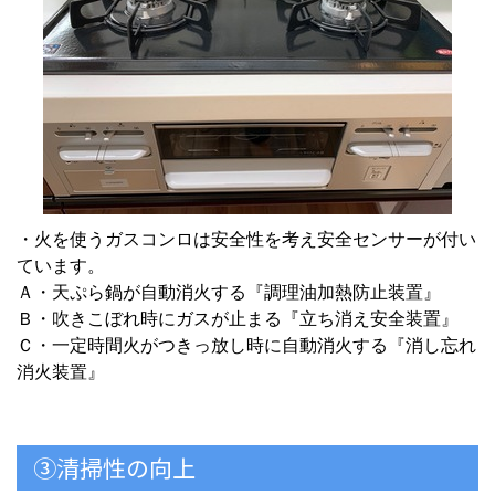
・火を使うガスコンロは安全性を考え安全センサーが付い
ています。
Ａ・天ぷら鍋が自動消火する『調理油加熱防止装置』
Ｂ・吹きこぼれ時にガスが止まる『立ち消え安全装置』
Ｃ・一定時間火がつきっ放し時に自動消火する『消し忘れ
消火装置』
③清掃性の向上