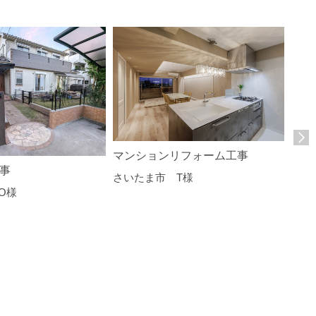
マンションリフォーム工事
事
さいたま市 T様
O様
K様
さい