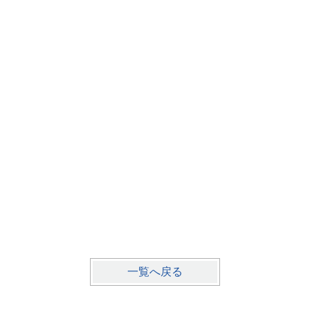
F様邸水
さいたま
一覧へ戻る