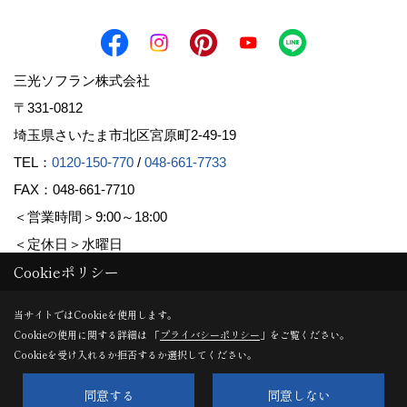
三光ソフラン株式会社
〒331-0812
埼玉県さいたま市北区宮原町2-49-19
TEL：
0120-150-770
/
048-661-7733
FAX：048-661-7710
＜営業時間＞9:00～18:00
＜定休日＞水曜日
Cookieポリシー
Copyright (c) Sanko Soflan Corporation. All Rights Reserved.
当サイトではCookieを使用します。
Cookieの使用に関する詳細は 「
プライバシーポリシー
」をご覧ください。
Produced by
ゴデスクリエイト
Cookieを受け入れるか拒否するか選択してください。
同意する
同意しない