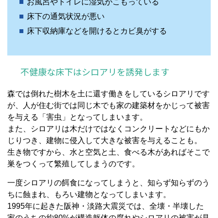
お風呂やトイレに湿気がこもっている
床下の通気状況が悪い
床下収納庫などを開けるとカビ臭がする
不健康な床下はシロアリを誘発します
森では倒れた樹木を土に還す働きをしているシロアリです
が、人が住む街では同じ木でも家の建築材をかじって被害
を与える「害虫」となってしまいます。
また、シロアリは木だけではなくコンクリートなどにもか
じりつき、建物に侵入して大きな被害を与えることも。
生き物ですから、水と空気と土、食べる木があればそこで
巣をつくって繁殖してしまうのです。
一度シロアリの餌食になってしまうと、知らず知らずのう
ちに蝕まれ、もろい建物となってしまいます。
1995年に起きた阪神・淡路大震災では、全壊・半壊した
家のうちの約80%が構造躯体の腐れやシロアリの被害が見