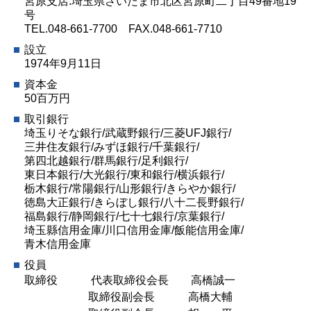
宮原支店:埼玉県さいたま市北区宮原町二丁目49番地19
号
TEL.048-661-7700 FAX.048-661-7710
設立
1974年9月11日
資本金
50百万円
取引銀行
埼玉りそな銀行/武蔵野銀行/三菱UFJ銀行/
三井住友銀行/みずほ銀行/千葉銀行/
第四北越銀行/群馬銀行/足利銀行/
東日本銀行/大光銀行/東和銀行/横浜銀行/
栃木銀行/常陽銀行/山形銀行/きらやか銀行/
徳島大正銀行/きらぼし銀行/八十二長野銀行/
福島銀行/静岡銀行/七十七銀行/京葉銀行/
埼玉縣信用金庫/川口信用金庫/飯能信用金庫/
青木信用金庫
役員
取締役 代表取締役会長 高橋誠一
取締役副会長 高橋大輔