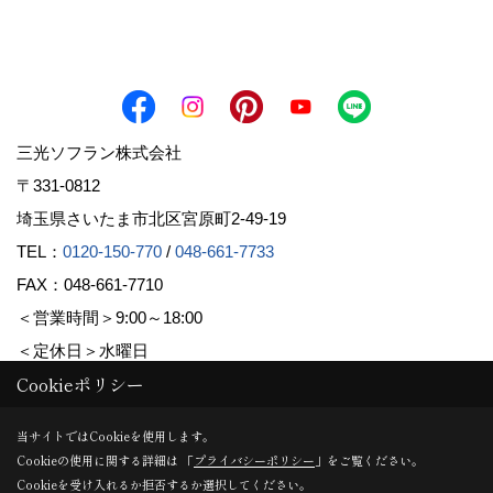
三光ソフラン株式会社
〒331-0812
埼玉県さいたま市北区宮原町2-49-19
TEL：
0120-150-770
/
048-661-7733
FAX：048-661-7710
＜営業時間＞9:00～18:00
＜定休日＞水曜日
Cookieポリシー
Copyright (c) Sanko Soflan Corporation. All Rights Reserved.
当サイトではCookieを使用します。
Cookieの使用に関する詳細は 「
プライバシーポリシー
」をご覧ください。
Produced by
ゴデスクリエイト
Cookieを受け入れるか拒否するか選択してください。