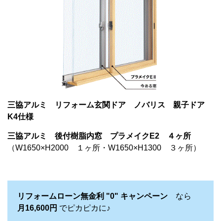
三協アルミ リフォーム玄関ドア ノバリス 親子ドア
K4仕様
三協アルミ 後付樹脂内窓 プラメイクE2 ４ヶ所
（W1650×H2000 １ヶ所・W1650×H1300 ３ヶ所）
リフォームローン無金利 "0" キャンペーン
なら
月16,600円
でピカピカに♪