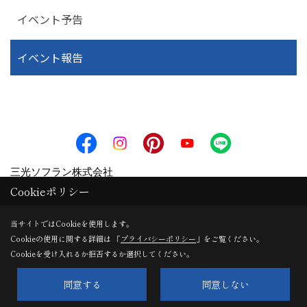
イベント予告
イベント報告
三光ソフラン株式会社
Cookieポリシー
〒331-0812
埼玉県さいたま市北区宮原町2-49-19
当サイトではCookieを使用します。
TEL：
0120-150-770
/
048-661-7733
Cookieの使用に関する詳細は 「
プライバシーポリシー
」をご覧ください。
Cookieを受け入れるか拒否するか選択してください。
FAX：048-661-7710
＜営業時間＞9:00～18:00
同意する
同意しない
＜定休日＞水曜日