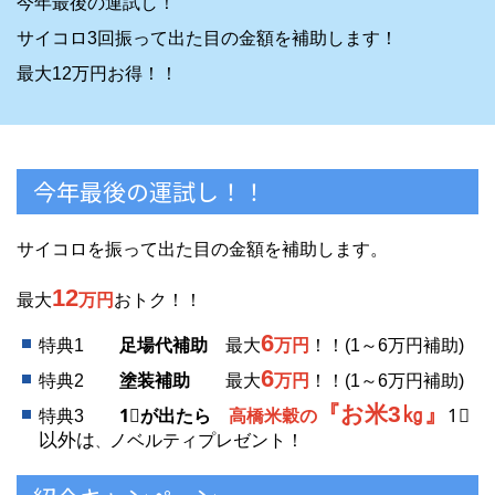
今年最後の運試し！
サイコロ3回振って出た目の金額を補助します！
最大12万円お得！！
今年最後の運試し！！
サイコロを振って出た目の金額を補助します。
12
最大
万円
おトク！！
6
特典1
足場代補助
最大
万円
！！(1～6万円補助)
6
特典2
塗装補助
最大
万円
！！(1～6万円補助)
『お米3㎏』
1⃣
特典3
1⃣が出たら
高橋米穀の
以外は
ノベルティプレゼント！
、