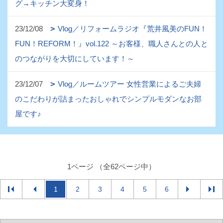
グ→キッチン大変身！
23/12/08
Vlog／リフォームラジオ『荒井風美のFUN！
FUN！REFORM！』vol.122 ～お客様、職人さんとの人と
のつながりを大切にしています！～
23/12/07
Vlog／ルームツアー 女性営業によるご夫婦
のこだわりが詰まったおしゃれでシンプルモダンなお部
屋です♪
1ページ （全62ページ中）
1
2
3
4
5
6