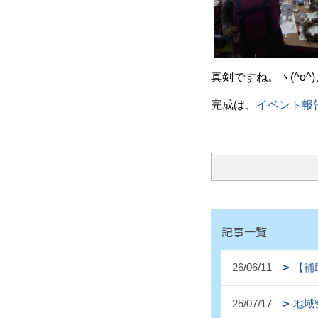
真剣ですね。ヽ(^o^
完成は、
イベント報
記事一覧
26/06/11
【補
25/07/17
地域