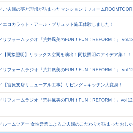
og／ご夫婦の夢と理想が詰まったマンションリフォームROOMTOOR
og／エコカラット・アール・ブリュット施工体験しました！
og／リフォームラジオ『荒井風美のFUN！FUN！REFORM！』 vol
og／【間接照明】リラックス空間を演出！間接照明のアイデア集！！
og／リフォームラジオ『荒井風美のFUN！FUN！REFORM！』 vol
og／【宮原支店リニューアル工事】リビング→キッチン大変身！
og／リフォームラジオ『荒井風美のFUN！FUN！REFORM！』vo
og／ルームツアー 女性営業によるご夫婦のこだわりが詰まったおし