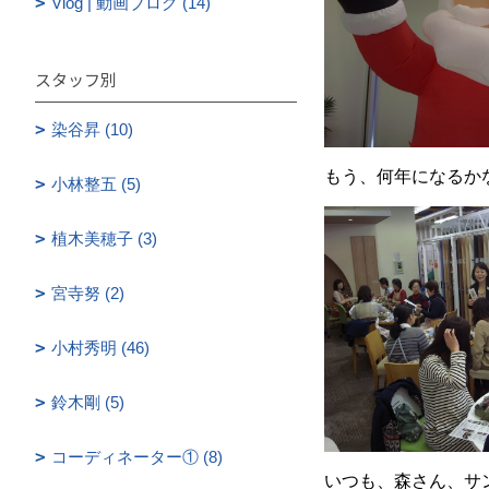
Vlog | 動画ブログ (14)
スタッフ別
染谷昇 (10)
もう、何年になるか
小林整五 (5)
植木美穂子 (3)
宮寺努 (2)
小村秀明 (46)
鈴木剛 (5)
コーディネーター① (8)
いつも、森さん、サ