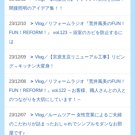
間接照明のアイデア集！！
23/12/10
Vlog／リフォームラジオ『荒井風美のFUN！
FUN！REFORM！』 vol.123 ～浴室のカビを防止するに
は
23/12/09
Vlog／【宮原支店リニューアル工事】リビン
グ→キッチン大変身！
23/12/08
Vlog／リフォームラジオ『荒井風美のFUN！
FUN！REFORM！』vol.122 ～お客様、職人さんとの人と
のつながりを大切にしています！～
23/12/07
Vlog／ルームツアー 女性営業によるご夫婦
のこだわりが詰まったおしゃれでシンプルモダンなお部
屋です♪