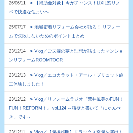
26/06/11
【補助金対象】今がチャンス！LIXIL窓リノ
ベで快適な住まいへ
25/07/17
地域密着リフォーム会社が語る！ リフォー
ムで失敗しないためのポイントまとめ
23/12/14
Vlog／ご夫婦の夢と理想が詰まったマンショ
ンリフォームROOMTOOR
23/12/13
Vlog／エコカラット・アール・ブリュット施
工体験しました！
23/12/12
Vlog／リフォームラジオ『荒井風美のFUN！
FUN！REFORM！』 vol.124 ～猫壁と書いて「にゃんぺ
き」です～
23/12/11
Vlog／【間接照明】リラックス空間を演出！