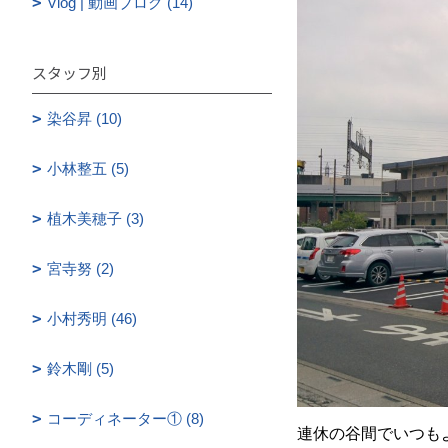
Vlog | 動画ブログ (14)
スタッフ別
染谷昇 (10)
小林整五 (5)
植木美穂子 (3)
宮寺努 (2)
小村秀明 (46)
鈴木剛 (5)
コーディネーター① (8)
連休の谷間でいつも