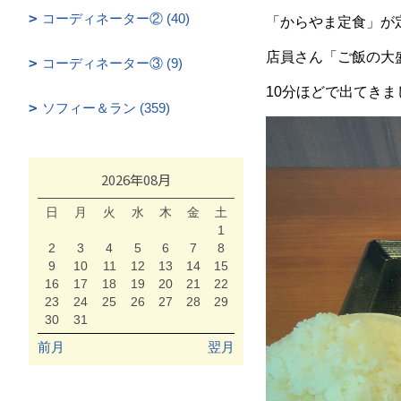
コーディネーター② (40)
「からやま定食」が
店員さん「ご飯の大
コーディネーター③ (9)
10分ほどで出てきま
ソフィー＆ラン (359)
2026年08月
日
月
火
水
木
金
土
1
2
3
4
5
6
7
8
9
10
11
12
13
14
15
16
17
18
19
20
21
22
23
24
25
26
27
28
29
30
31
前月
翌月