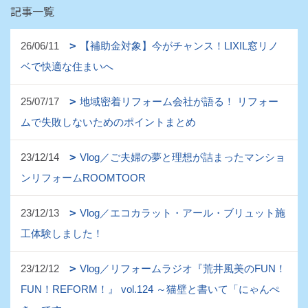
記事一覧
26/06/11
【補助金対象】今がチャンス！LIXIL窓リノ
ベで快適な住まいへ
25/07/17
地域密着リフォーム会社が語る！ リフォー
ムで失敗しないためのポイントまとめ
23/12/14
Vlog／ご夫婦の夢と理想が詰まったマンショ
ンリフォームROOMTOOR
23/12/13
Vlog／エコカラット・アール・ブリュット施
工体験しました！
23/12/12
Vlog／リフォームラジオ『荒井風美のFUN！
FUN！REFORM！』 vol.124 ～猫壁と書いて「にゃんぺ