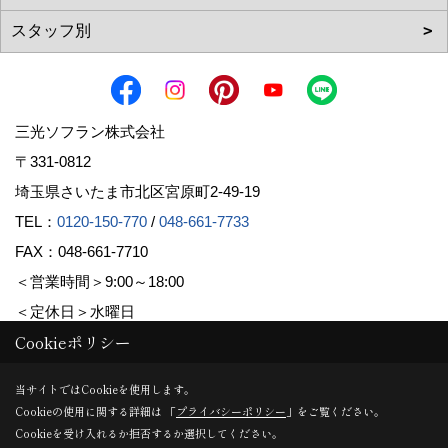
三光ソフラン株式会社
〒331-0812
埼玉県さいたま市北区宮原町2-49-19
TEL：
0120-150-770
/
048-661-7733
FAX：048-661-7710
＜営業時間＞9:00～18:00
＜定休日＞水曜日
Cookieポリシー
Copyright (c) Sanko Soflan Corporation. All Rights Reserved.
当サイトではCookieを使用します。
Cookieの使用に関する詳細は 「
プライバシーポリシー
」をご覧ください。
Produced by
ゴデスクリエイト
Cookieを受け入れるか拒否するか選択してください。