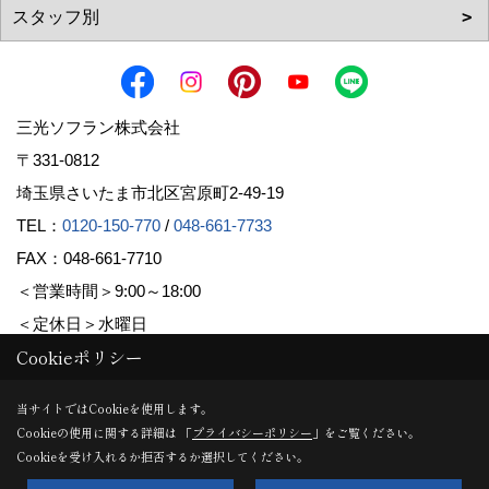
三光ソフラン株式会社
〒331-0812
埼玉県さいたま市北区宮原町2-49-19
TEL：
0120-150-770
/
048-661-7733
FAX：048-661-7710
＜営業時間＞9:00～18:00
＜定休日＞水曜日
Cookieポリシー
Copyright (c) Sanko Soflan Corporation. All Rights Reserved.
当サイトではCookieを使用します。
Cookieの使用に関する詳細は 「
プライバシーポリシー
」をご覧ください。
Produced by
ゴデスクリエイト
Cookieを受け入れるか拒否するか選択してください。