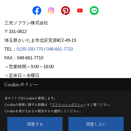
三光ソフラン株式会社
〒331-0812
埼玉県さいたま市北区宮原町2-49-19
TEL：
0120-150-770
/
048-661-7733
FAX：048-661-7710
＜営業時間＞9:00～18:00
＜定休日＞水曜日
Cookieポリシー
Copyright (c) Sanko Soflan Corporation. All Rights Reserved.
当サイトではCookieを使用します。
Cookieの使用に関する詳細は 「
プライバシーポリシー
」をご覧ください。
Produced by
ゴデスクリエイト
Cookieを受け入れるか拒否するか選択してください。
同意する
同意しない