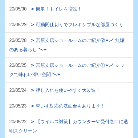
20/05/30
簡単！トイレを増設！
20/05/29
可動間仕切りでフレキシブルな部屋づくり
20/05/28
宮原支店ショールームのご紹介②✶.•*¨無垢
のある暮らし¨*•.✦
20/05/25
宮原支店ショールームのご紹介①✶.•*¨シッ
クで味わい深い空間¨*•.✦
20/05/24
押し入れを使いやすく大改造！
20/05/23
車いす対応の洗面台もあります！
20/05/22
【ウイルス対策】カウンターや受付窓口に透
明スクリーン