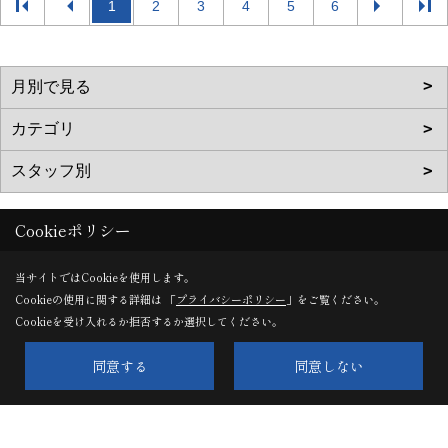
1
2
3
4
5
6
Cookieポリシー
三光ソフラン株式会社
当サイトではCookieを使用します。
Cookieの使用に関する詳細は 「
プライバシーポリシー
」をご覧ください。
〒331-0812
Cookieを受け入れるか拒否するか選択してください。
埼玉県さいたま市北区宮原町2-49-19
TEL：
0120-150-770
/
048-661-7733
同意する
同意しない
FAX：048-661-7710
＜営業時間＞9:00～18:00