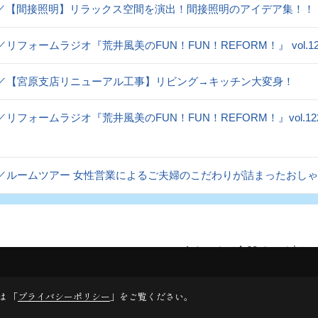
og／【間接照明】リラックス空間を演出！間接照明のアイデア集！！
og／リフォームラジオ『荒井風美のFUN！FUN！REFORM！』 vol
og／【宮原支店リニューアル工事】リビング→キッチン大変身！
og／リフォームラジオ『荒井風美のFUN！FUN！REFORM！』vo
og／ルームツアー 女性営業によるご夫婦のこだわりが詰まったおし
1ページ （全62ページ中）
1
2
3
4
5
は 「
プライバシーポリシー
」をご覧ください。