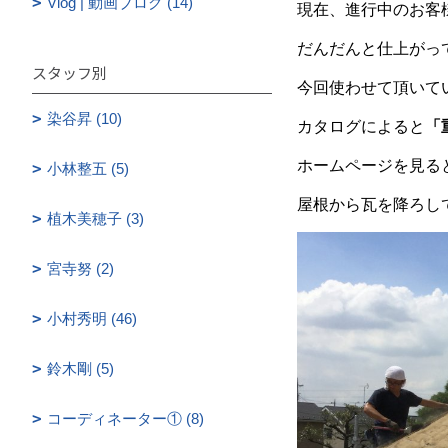
Vlog | 動画ブログ (14)
現在、進行中のお客
だんだんと仕上がっ
スタッフ別
今回使わせて頂いて
染谷昇 (10)
カタログによると
「
ホームページを見る
小林整五 (5)
屋根から瓦を降ろし
植木美穂子 (3)
宮寺努 (2)
小村秀明 (46)
鈴木剛 (5)
コーディネーター① (8)