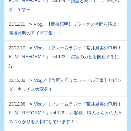
FUN！REFORM！』 vol.124 ～猫壁と書いて「にゃんぺ
き」です～
23/12/11
Vlog／【間接照明】リラックス空間を演出！
間接照明のアイデア集！！
23/12/10
Vlog／リフォームラジオ『荒井風美のFUN！
FUN！REFORM！』 vol.123 ～浴室のカビを防止するに
は
23/12/09
Vlog／【宮原支店リニューアル工事】リビン
グ→キッチン大変身！
23/12/08
Vlog／リフォームラジオ『荒井風美のFUN！
FUN！REFORM！』vol.122 ～お客様、職人さんとの人と
のつながりを大切にしています！～