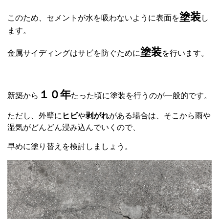
塗装
このため、セメントが水を吸わないように表面を
し
ます。
塗装
金属サイディングはサビを防ぐために
を行います。
１０年
新築から
たった頃に塗装を行うのが一般的です。
ただし、外壁に
ヒビ
や
剥がれ
がある場合は、そこから雨や
湿気がどんどん浸み込んでいくので、
早めに塗り替えを検討しましょう。