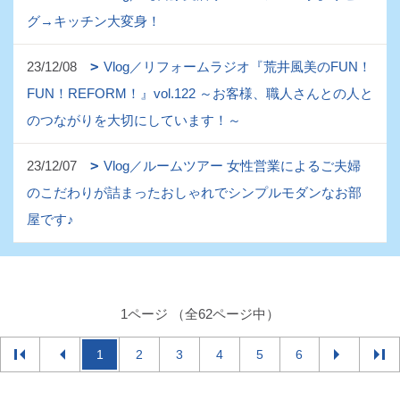
グ→キッチン大変身！
23/12/08
Vlog／リフォームラジオ『荒井風美のFUN！
FUN！REFORM！』vol.122 ～お客様、職人さんとの人と
のつながりを大切にしています！～
23/12/07
Vlog／ルームツアー 女性営業によるご夫婦
のこだわりが詰まったおしゃれでシンプルモダンなお部
屋です♪
1ページ （全62ページ中）
1
2
3
4
5
6