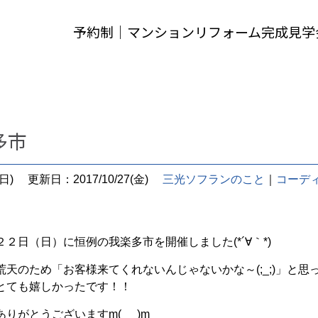
予約制｜マンションリフォーム完成見学
多市
日)
更新日：2017/10/27(金)
三光ソフランのこと
｜
コーデ
２日（日）に恒例の我楽多市を開催しました(*´∀｀*)
荒天のため「お客様来てくれないんじゃないかな～(;_;)」と
とても嬉しかったです！！
りがとうございますm(_ _)m