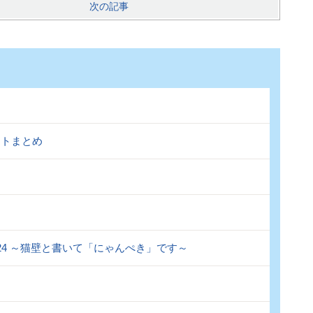
次の記事
ントまとめ
.124 ～猫壁と書いて「にゃんぺき」です～