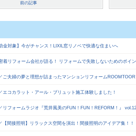
前の記事
助金対象】今がチャンス！LIXIL窓リノベで快適な住まいへ
密着リフォーム会社が語る！ リフォームで失敗しないためのポイ
og／ご夫婦の夢と理想が詰まったマンションリフォームROOMTOOR
og／エコカラット・アール・ブリュット施工体験しました！
og／リフォームラジオ『荒井風美のFUN！FUN！REFORM！』 vol
og／【間接照明】リラックス空間を演出！間接照明のアイデア集！！