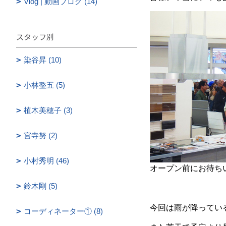
Vlog | 動画ブログ (14)
スタッフ別
染谷昇 (10)
小林整五 (5)
植木美穂子 (3)
宮寺努 (2)
小村秀明 (46)
オープン前にお待ち
鈴木剛 (5)
今回は雨が降ってい
コーディネーター① (8)