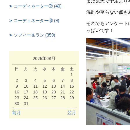
また荒天で予定より
コーディネーター② (40)
混乱や至らない点も
コーディネーター③ (9)
それでもアンケート
っぱいです！
ソフィー＆ラン (359)
2026年08月
日
月
火
水
木
金
土
1
2
3
4
5
6
7
8
9
10
11
12
13
14
15
16
17
18
19
20
21
22
23
24
25
26
27
28
29
30
31
前月
翌月