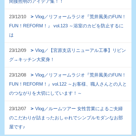
間接照明のアイデア集！！
23/12/10
Vlog／リフォームラジオ『荒井風美のFUN！
FUN！REFORM！』 vol.123 ～浴室のカビを防止するに
は
23/12/09
Vlog／【宮原支店リニューアル工事】リビン
グ→キッチン大変身！
23/12/08
Vlog／リフォームラジオ『荒井風美のFUN！
FUN！REFORM！』vol.122 ～お客様、職人さんとの人と
のつながりを大切にしています！～
23/12/07
Vlog／ルームツアー 女性営業によるご夫婦
のこだわりが詰まったおしゃれでシンプルモダンなお部
屋です♪