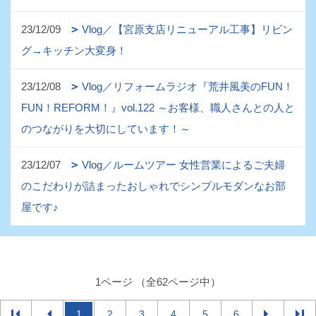
23/12/09
Vlog／【宮原支店リニューアル工事】リビン
グ→キッチン大変身！
23/12/08
Vlog／リフォームラジオ『荒井風美のFUN！
FUN！REFORM！』vol.122 ～お客様、職人さんとの人と
のつながりを大切にしています！～
23/12/07
Vlog／ルームツアー 女性営業によるご夫婦
のこだわりが詰まったおしゃれでシンプルモダンなお部
屋です♪
1ページ （全62ページ中）
1
2
3
4
5
6