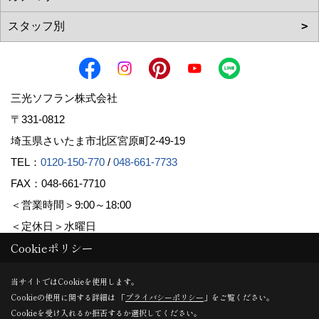
三光ソフラン株式会社
〒331-0812
埼玉県さいたま市北区宮原町2-49-19
TEL：
0120-150-770
/
048-661-7733
FAX：048-661-7710
＜営業時間＞9:00～18:00
＜定休日＞水曜日
Cookieポリシー
Copyright (c) Sanko Soflan Corporation. All Rights Reserved.
当サイトではCookieを使用します。
Cookieの使用に関する詳細は 「
プライバシーポリシー
」をご覧ください。
Produced by
ゴデスクリエイト
Cookieを受け入れるか拒否するか選択してください。