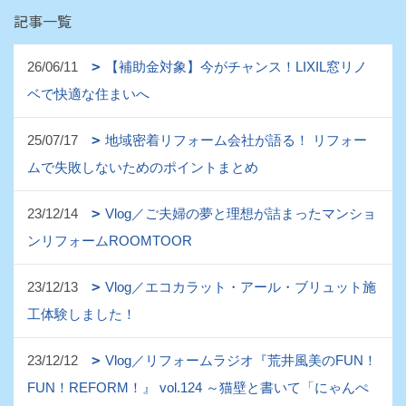
記事一覧
26/06/11
【補助金対象】今がチャンス！LIXIL窓リノ
ベで快適な住まいへ
25/07/17
地域密着リフォーム会社が語る！ リフォー
ムで失敗しないためのポイントまとめ
23/12/14
Vlog／ご夫婦の夢と理想が詰まったマンショ
ンリフォームROOMTOOR
23/12/13
Vlog／エコカラット・アール・ブリュット施
工体験しました！
23/12/12
Vlog／リフォームラジオ『荒井風美のFUN！
FUN！REFORM！』 vol.124 ～猫壁と書いて「にゃんぺ