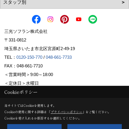
三光ソフラン株式会社
〒331-0812
埼玉県さいたま市北区宮原町2-49-19
TEL：
0120-150-770
/
048-661-7733
FAX：048-661-7710
＜営業時間＞9:00～18:00
＜定休日＞水曜日
Cookieポリシー
Copyright (c) Sanko Soflan Corporation. All Rights Reserved.
当サイトではCookieを使用します。
Cookieの使用に関する詳細は 「
プライバシーポリシー
」をご覧ください。
Produced by
ゴデスクリエイト
Cookieを受け入れるか拒否するか選択してください。