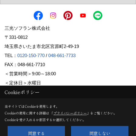
三光ソフラン株式会社
〒331-0812
埼玉県さいたま市北区宮原町2-49-19
TEL：
0120-150-770
/
048-661-7733
FAX：048-661-7710
＜営業時間＞9:00～18:00
＜定休日＞水曜日
Cookieポリシー
Copyright (c) Sanko Soflan Corporation. All Rights Reserved.
当サイトではCookieを使用します。
Cookieの使用に関する詳細は 「
プライバシーポリシー
」をご覧ください。
Produced by
ゴデスクリエイト
Cookieを受け入れるか拒否するか選択してください。
同意する
同意しない