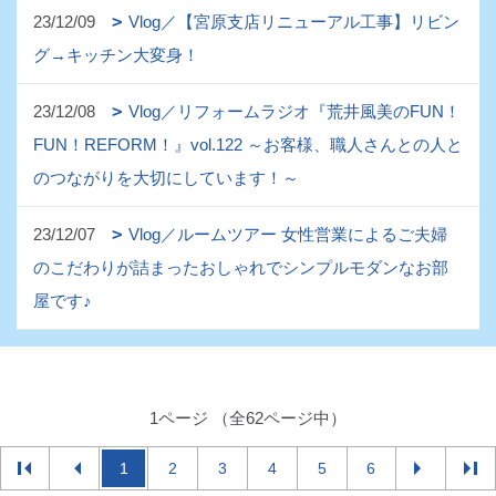
23/12/09
Vlog／【宮原支店リニューアル工事】リビン
グ→キッチン大変身！
23/12/08
Vlog／リフォームラジオ『荒井風美のFUN！
FUN！REFORM！』vol.122 ～お客様、職人さんとの人と
のつながりを大切にしています！～
23/12/07
Vlog／ルームツアー 女性営業によるご夫婦
のこだわりが詰まったおしゃれでシンプルモダンなお部
屋です♪
1ページ （全62ページ中）
1
2
3
4
5
6