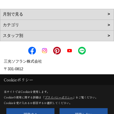
三光ソフラン株式会社
〒331-0812
埼玉県さいたま市北区宮原町2-49-19
Cookieポリシー
TEL：
0120-150-770
/
048-661-7733
当サイトではCookieを使用します。
FAX：048-661-7710
Cookieの使用に関する詳細は 「
プライバシーポリシー
」をご覧ください。
＜営業時間＞9:00～18:00
Cookieを受け入れるか拒否するか選択してください。
＜定休日＞水曜日