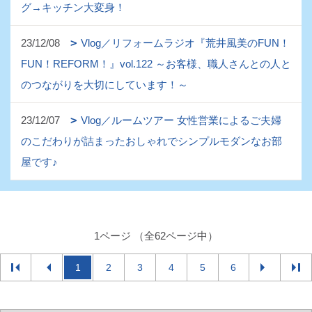
グ→キッチン大変身！
23/12/08
Vlog／リフォームラジオ『荒井風美のFUN！
FUN！REFORM！』vol.122 ～お客様、職人さんとの人と
のつながりを大切にしています！～
23/12/07
Vlog／ルームツアー 女性営業によるご夫婦
のこだわりが詰まったおしゃれでシンプルモダンなお部
屋です♪
1ページ （全62ページ中）
1
2
3
4
5
6