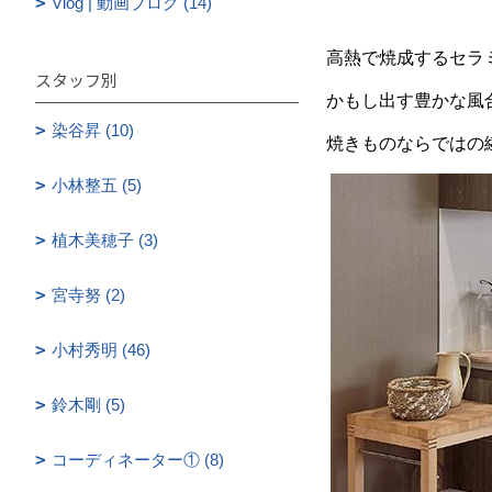
Vlog | 動画ブログ (14)
高熱で焼成するセラ
スタッフ別
かもし出す豊かな風
染谷昇 (10)
焼きものならではの
小林整五 (5)
植木美穂子 (3)
宮寺努 (2)
小村秀明 (46)
鈴木剛 (5)
コーディネーター① (8)