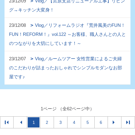
23/12/09
Vlog／【宮原支店リニューアル工事】リビン
グ→キッチン大変身！
23/12/08
Vlog／リフォームラジオ『荒井風美のFUN！
FUN！REFORM！』vol.122 ～お客様、職人さんとの人と
のつながりを大切にしています！～
23/12/07
Vlog／ルームツアー 女性営業によるご夫婦
のこだわりが詰まったおしゃれでシンプルモダンなお部
屋です♪
1ページ （全62ページ中）
1
2
3
4
5
6