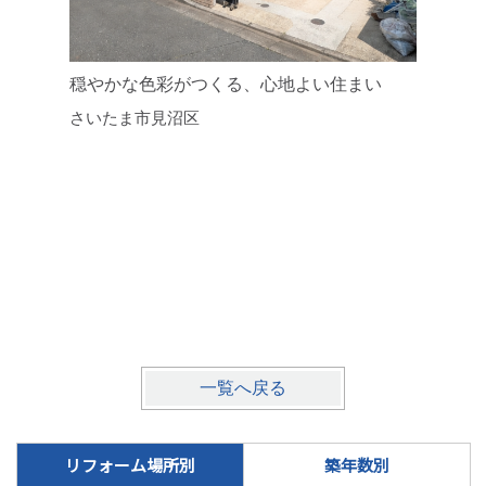
穏やかな色彩がつくる、心地よい住まい
築年数を
さいたま市見沼区
ンション
川口市
一覧へ戻る
リフォーム場所別
築年数別