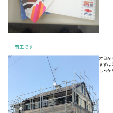
着工です
本日か
まずは
しっか