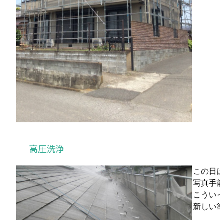
高圧洗浄
この日
写真手
こうい
新しい