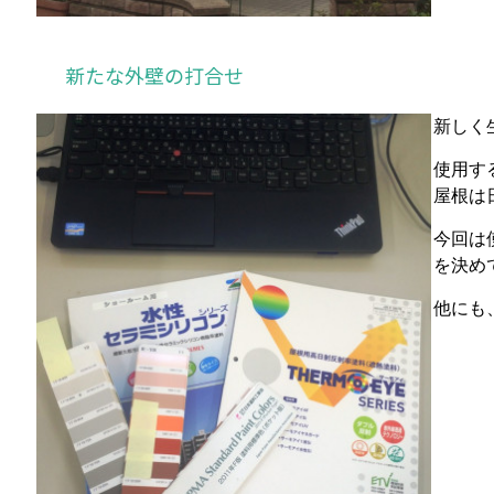
新たな外壁の打合せ
新しく
使用す
屋根は
今回は
を決め
他にも