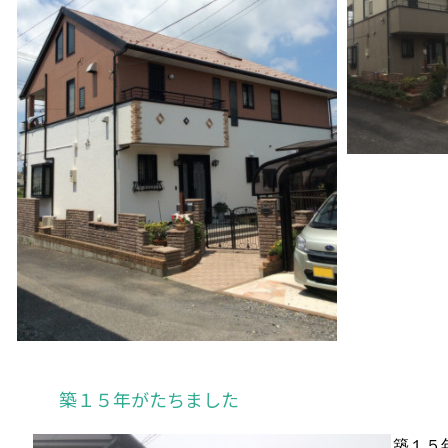
築１５年がたちました
築１５