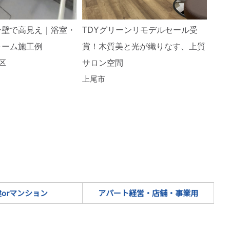
TDYグリーンリモデルセール受
光差
ー壁で高見え｜浴室・
リノ
賞！木質美と光が織りなす、上質
ォーム施工例
区
サロン空間
上尾市
orマンション
アパート経営・店舗・事業用