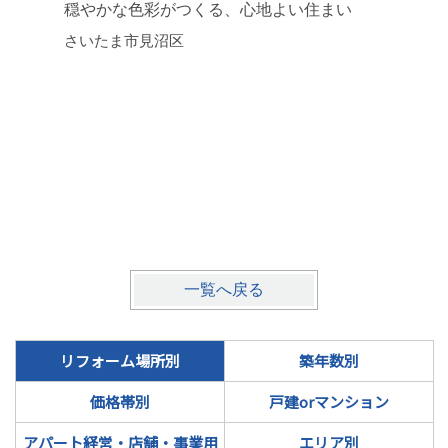
穏やかな色彩がつくる、心地よい住まい
築年数を
さいたま市見沼区
ンション
川口市
一覧へ戻る
リフォーム場所別
築年数別
価格帯別
戸建orマンション
アパート経営・店舗・事業用
エリア別