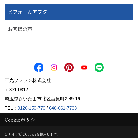
ビフォー＆アフター
お客様の声
三光ソフラン株式会社
〒331-0812
埼玉県さいたま市北区宮原町2-49-19
TEL：
0120-150-770
/
048-661-7733
FAX：048-661-7710
Cookieポリシー
＜営業時間＞9:00～18:00
当サイトではCookieを使用します。
＜定休日＞水曜日