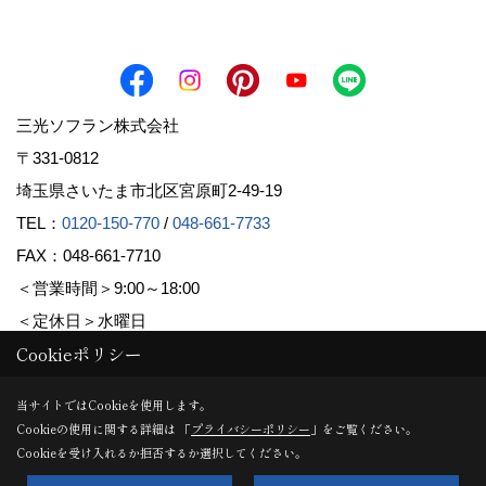
三光ソフラン株式会社
〒331-0812
埼玉県さいたま市北区宮原町2-49-19
TEL：
0120-150-770
/
048-661-7733
FAX：048-661-7710
＜営業時間＞9:00～18:00
＜定休日＞水曜日
Cookieポリシー
Copyright (c) Sanko Soflan Corporation. All Rights Reserved.
当サイトではCookieを使用します。
Cookieの使用に関する詳細は 「
プライバシーポリシー
」をご覧ください。
Produced by
ゴデスクリエイト
Cookieを受け入れるか拒否するか選択してください。