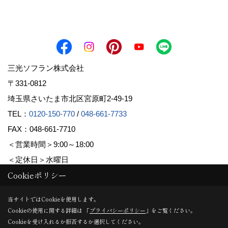
三光ソフラン株式会社
〒331-0812
埼玉県さいたま市北区宮原町2-49-19
TEL：
0120-150-770
/
048-661-7733
FAX：048-661-7710
＜営業時間＞9:00～18:00
＜定休日＞水曜日
Cookieポリシー
Copyright (c) Sanko Soflan Corporation. All Rights Reserved.
当サイトではCookieを使用します。
Cookieの使用に関する詳細は 「
プライバシーポリシー
」をご覧ください。
Produced by
ゴデスクリエイト
Cookieを受け入れるか拒否するか選択してください。