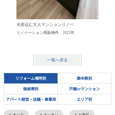
光差込む大人マンションリノベ
「住みた
リノベーション再販物件 川口市
ォーム
上尾市
一覧へ戻る
リフォーム場所別
築年数別
価格帯別
戸建orマンション
アパート経営・店舗・事業用
エリア別
すべて
キッチン
お風呂