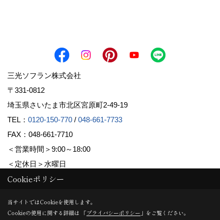
三光ソフラン株式会社
〒331-0812
埼玉県さいたま市北区宮原町2-49-19
TEL：
0120-150-770
/
048-661-7733
FAX：048-661-7710
＜営業時間＞9:00～18:00
＜定休日＞水曜日
Cookieポリシー
Copyright (c) Sanko Soflan Corporation. All Rights Reserved.
当サイトではCookieを使用します。
Cookieの使用に関する詳細は 「
プライバシーポリシー
」をご覧ください。
Produced by
ゴデスクリエイト