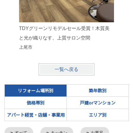
TDYグリーンリモデルセール受賞！木質美
光差込む
リノベー
と光が織りなす、上質サロン空間
上尾市
一覧へ戻る
リフォーム場所別
築年数別
価格帯別
戸建orマンション
アパート経営・店舗・事業用
エリア別
すべて
キッチン
お風呂