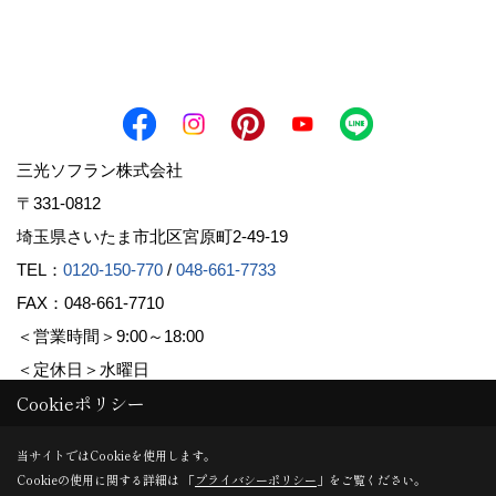
三光ソフラン株式会社
〒331-0812
埼玉県さいたま市北区宮原町2-49-19
TEL：
0120-150-770
/
048-661-7733
FAX：048-661-7710
＜営業時間＞9:00～18:00
＜定休日＞水曜日
Cookieポリシー
Copyright (c) Sanko Soflan Corporation. All Rights Reserved.
当サイトではCookieを使用します。
Cookieの使用に関する詳細は 「
プライバシーポリシー
」をご覧ください。
Produced by
ゴデスクリエイト