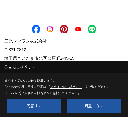
三光ソフラン株式会社
〒331-0812
埼玉県さいたま市北区宮原町2-49-19
Cookieポリシー
TEL：
0120-150-770
/
048-661-7733
FAX：048-661-7710
当サイトではCookieを使用します。
＜営業時間＞9:00～18:00
Cookieの使用に関する詳細は 「
プライバシーポリシー
」をご覧ください。
＜定休日＞水曜日
Cookieを受け入れるか拒否するか選択してください。
同意する
同意しない
Copyright (c) Sanko Soflan Corporation. All Rights Reserved.
Produced by
ゴデスクリエイト