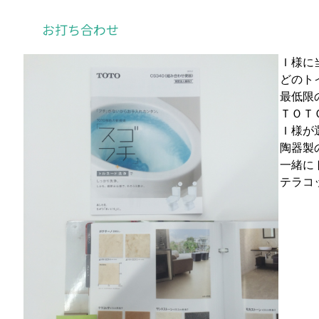
お打ち合わせ
Ｉ様に
どのト
最低限
ＴＯＴ
Ｉ様が
陶器製
一緒に
テラコ