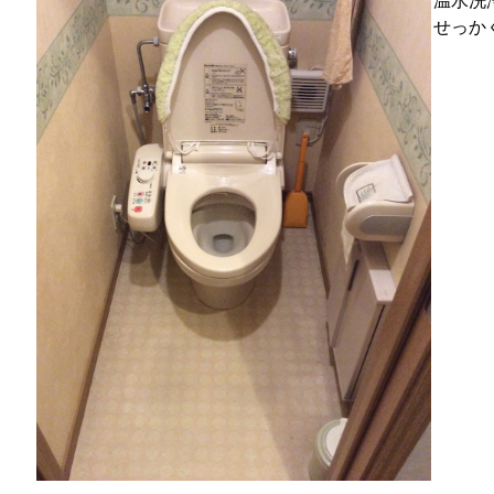
温水洗
せっか