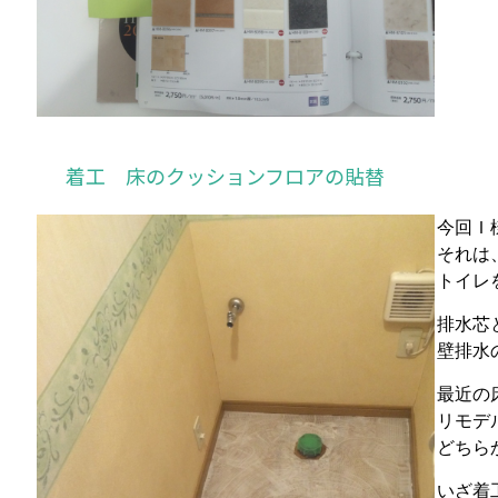
着工 床のクッションフロアの貼替
今回Ｉ
それは
トイレ
排水芯
壁排水
最近の
リモデ
どちら
いざ着