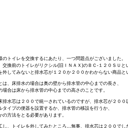
様のトイレを交換するにあたり、一つ問題点がございました。
、交換前のトイレがリクシル(旧ＩＮＡＸ)のＢＣ‐１２０ＳＵと
を外してみないと排水芯が１２０か２００かわからない商品と
とは、床排水の場合は奥の壁から排水管の中心までの長さ、
の場合は床から排水管の中心までの高さのことです。
床排水芯は２００で統一されているのですが、排水芯が２００
ルタイプの便器を設置するか、排水管の移設を行うか、
かの方法をとる必要があります。
工し、トイレを外してみたところ…無事、排水芯は２００でし