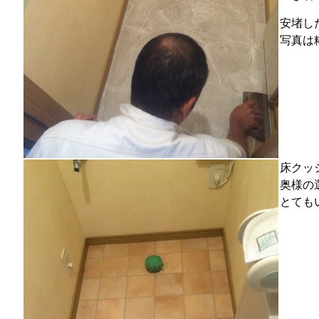
安堵し
写真は
床クッ
奥様の
とても