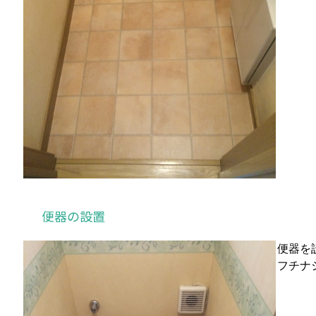
便器の設置
便器を
フチナ