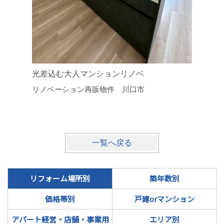
光差込む大人マンションリノベ
「住みた
リノベーション再販物件 川口市
ォーム
上尾市
一覧へ戻る
リフォーム場所別
築年数別
価格帯別
戸建orマンション
アパート経営・店舗・事業用
エリア別