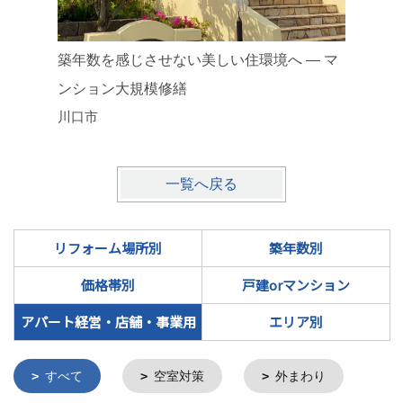
アパート
築年数を感じさせない美しい住環境へ ― マ
さいたま
ンション大規模修繕
川口市
一覧へ戻る
リフォーム場所別
築年数別
価格帯別
戸建orマンション
アパート経営・店舗・事業用
エリア別
すべて
空室対策
外まわり