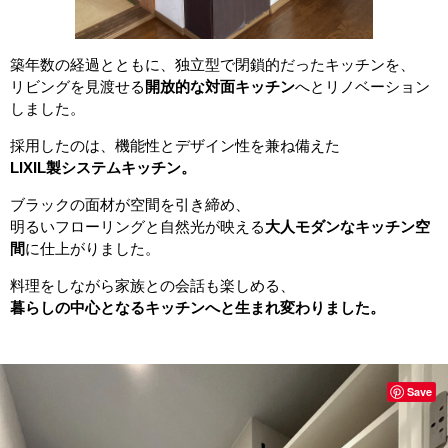
築年数の経過とともに、独立型で閉鎖的だったキッチンを、
リビングを見渡せる
開放的な対面キッチン
へとリノベーション
しました。
採用したのは、機能性とデザイン性を兼ね備えた
LIXIL製システムキッチン。
ブラックの面材が空間を引き締め、
明るいフローリングと自然光が映える
大人モダンなキッチン空
間
に仕上がりました。
料理をしながら家族との会話も楽しめる、
暮らしの中心となるキッチンへと生まれ変わりました。
Save