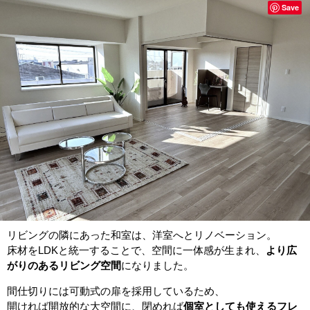
Save
リビングの隣にあった和室は、洋室へとリノベーション。
床材をLDKと統一することで、空間に一体感が生まれ、
より広
がりのあるリビング空間
になりました。
間仕切りには可動式の扉を採用しているため、
開ければ開放的な大空間に、閉めれば
個室としても使えるフレ