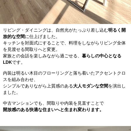
リビング・ダイニングは、自然光がたっぷり差し込む
明るく開
放的な空間
に仕上げました。
キッチンを対面式にすることで、料理をしながらリビング全体
を見渡せる間取りへと変更。
家族との会話を楽しみながら過ごせる、
暮らしの中心となる
LDK
です。
内装は明るい木目のフローリングと落ち着いたアクセントクロ
スを組み合わせ、
シンプルでありながら上質感のある
大人モダンな空間
を演出し
ました。
中古マンションでも、間取りや内装を見直すことで
開放感のある快適な住まいへと生まれ変わります。