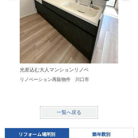
光差込む大人マンションリノベ
「住みた
リノベーション再販物件 川口市
ォーム
上尾市
一覧へ戻る
リフォーム場所別
築年数別